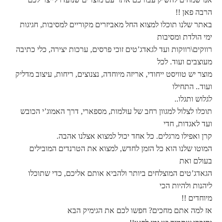
הרבה פאן !!
באתר שלנו תוכלו למצוא החל מאביזרים מקוריים למסיבות, חגיגות
ימי הולדת ומסיבות
רווקים\רווקות ועד לגאדג’טים זוכי פרסים, ערכות יצירה, כלי כתיבה
מעוצבים ועוד. לכל
מוצר יש טוויסט ייחודי, אריזה מיוחדה, נצנוצים, ריחות, עיצוב מדליק
ועוד.. התחילו
לגלוש ותגלו..
תוכלו לצלול למגוון רחב של עולמות, מספארי, דרך האמוג’י הכובש
ועד לאגדות, חדי
קרן ואפילו מרגלים. כל אחד יכול למצוא אצלנו אהבה.
המוטו שלנו הוא כל הזמן לחדש, למצוא את הטרנדים המובילים
בעולם ואת
הגאדג’טים המוצלחים ביותר ולהביא אותם אליכם, כדי שתוכלו
ליהנות ולהיות הכי
מיוחדים !!
אז למה אתם מחכים? חפשו לכם את הגימיק הבא