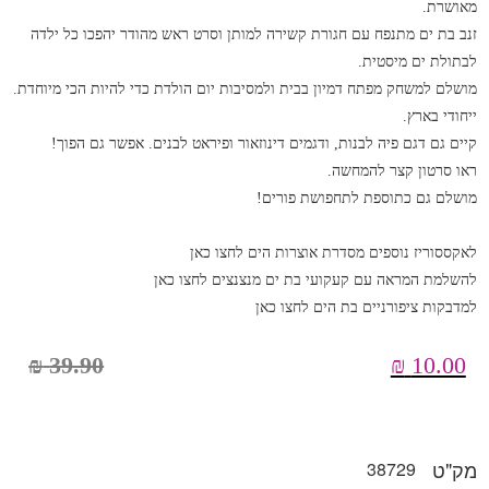
מאושרת.
זנב בת ים מתנפח עם חגורת קשירה למותן וסרט ראש מהודר יהפכו כל ילדה
לבתולת ים מיסטית.
מושלם למשחק מפתח דמיון בבית ולמסיבות יום הולדת כדי להיות הכי מיוחדת.
ייחודי בארץ.
קיים גם דגם פיה לבנות, ודגמים דינוזאור ופיראט לבנים. אפשר גם הפוך!
ראו סרטון קצר להמחשה.
מושלם גם כתוספת לתחפושת פורים!
לאקססוריז נוספים מסדרת אוצרות הים לחצו כאן
להשלמת המראה עם קעקועי בת ים מנצנצים לחצו כאן
למדבקות ציפורניים בת הים לחצו כאן
₪
39.90
₪
10.00
מק"ט
38729