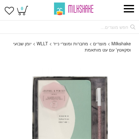
0
Milkshake
>
מוצרים
>
מחברות ומוצרי נייר
>
WLLT
>
יומן שבועי
וסקאטץ’ עם עט מותאמת