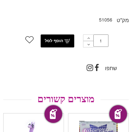
מק"ט
51056
הוסף לסל
שתפו
מוצרים קשורים
מבצע!
מבצע!