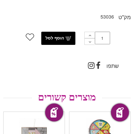
מק"ט
53036
הוסף לסל
שתפו
מוצרים קשורים
מבצע!
מבצע!