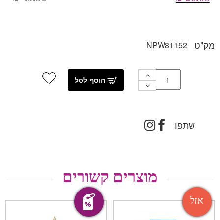
מק"ט
NPW81152
הוסף לסל
שתפו
מוצרים קשורים
מבצע!
אזל