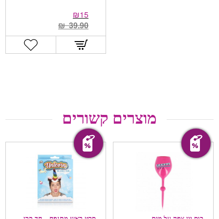
₪
15
₪
39.90
מוצרים קשורים
מבצע!
מבצע!
כוס יין צפה על מים
סרט ראש מתנפח – חד קרן