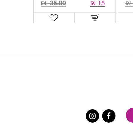
₪
35.00
₪
15
₪