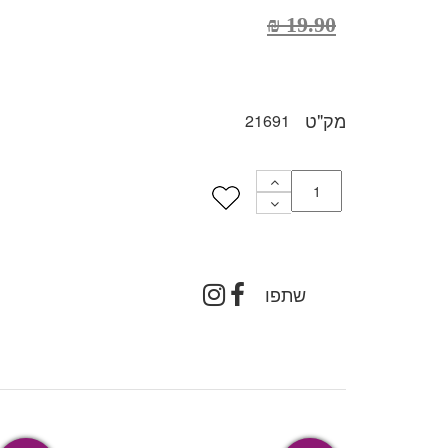
₪
19.90
מק"ט
21691
שתפו