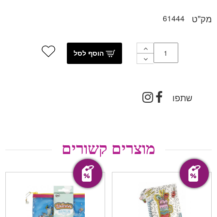
מק"ט
61444
הוסף לסל
שתפו
מוצרים קשורים
מבצע!
מבצע!